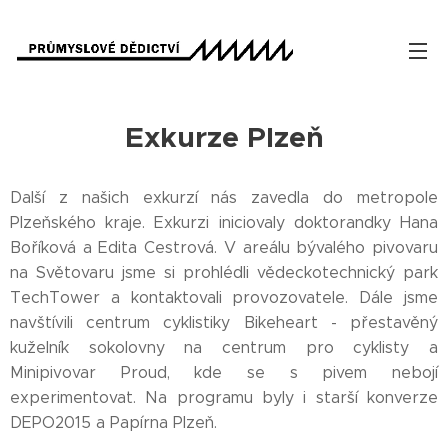
Exkurze Plzeň
Další z našich exkurzí nás zavedla do metropole
Plzeňského kraje. Exkurzi iniciovaly doktorandky Hana
Boříková a Edita Cestrová. V areálu bývalého pivovaru
na Světovaru jsme si prohlédli vědeckotechnický park
TechTower a kontaktovali provozovatele. Dále jsme
navštívili centrum cyklistiky Bikeheart - přestavěný
kuželník sokolovny na centrum pro cyklisty a
Minipivovar Proud, kde se s pivem nebojí
experimentovat. Na programu byly i starší konverze
DEPO2015 a Papírna Plzeň.