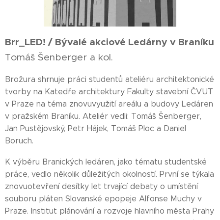
Brr_LED! /
Bývalé akciové Ledárny v Braníku
Tomáš Šenberger a kol.
Brožura shrnuje práci studentů ateliéru architektonické
tvorby na Katedře architektury Fakulty stavební ČVUT
v Praze na téma znovuvyužití areálu a budovy Ledáren
v pražském Braníku. Ateliér vedli: Tomáš Šenberger,
Jan Pustějovský, Petr Hájek, Tomáš Ploc a Daniel
Boruch.
K výběru Branických ledáren, jako tématu studentské
práce, vedlo několik důležitých okolností. První se týkala
znovuotevření desítky let trvající debaty o umístění
souboru pláten Slovanské epopeje Alfonse Muchy v
Praze. Institut plánování a rozvoje hlavního města Prahy