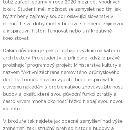
totiž zařadil ledárny v roce 2020 mezi pět vhodných
lokalit. Studenti měli možnost se zamyslet nad tím, jak
by zmíněný zajímavý soubor oslavující slovanství v
intencích své doby mohl v budově s neméně zajímavou
a inspirativní historií fungovat nebo s ní kreativně
koexistovat.
Dalším důvodem je pak probíhající výzkum na katedře
architektury. Pro studenty je přínosné, když je právě
probíhající programový projekt Ministerstva kultury s
názvem "Aktivní záchrana nemovitého průmyslového
dědictví formou nového využití" bude inspirovat k
citlivému nakládání s problematikou znovuvyužitelnosti
budov a lokalit, které svou původní funkci ztratily a
často vlivem mnoha okolností těžko hledají svou novou
identitu.
V brožuře tak najdete jak obecné zamyšlení nad výše
zmíněným, tak i stručný přehled historie budovy a