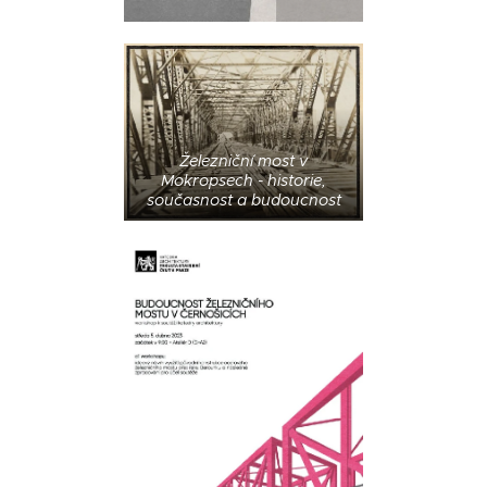
Železniční most v
Mokropsech - historie,
současnost a budoucnost