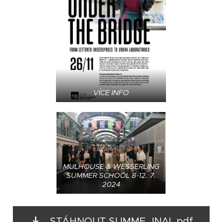
VÍCE INFO
MULHOUSE & WESSERLING
SUMMER SCHOOL 8-12. 7.
2024
STÁHNOUT SUMME...INAL.pdf